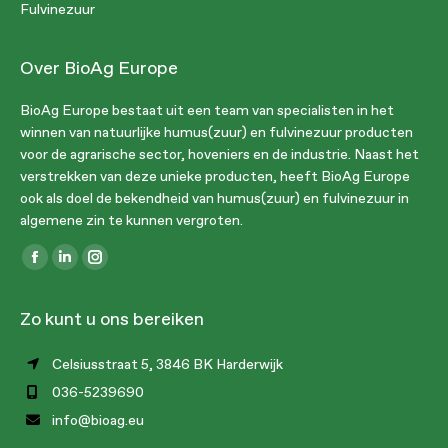
Fulvinezuur
Over BioAg Europe
BioAg Europe bestaat uit een team van specialisten in het
winnen van natuurlijke humus(zuur) en fulvinezuur producten
voor de agrarische sector, hoveniers en de industrie. Naast het
verstrekken van deze unieke producten, heeft BioAg Europe
ook als doel de bekendheid van humus(zuur) en fulvinezuur in
algemene zin te kunnen vergroten.
Vind ons op:
Facebook
Linkedin
Instagram
page
page
page
Zo kunt u ons bereiken
opens
opens
opens
in
in
in
Celsiusstraat 5, 3846 BK Harderwijk
new
new
new
036-5239690
window
window
window
info@bioag.eu