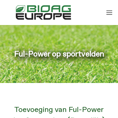
Ful-Power op sportvelden
Je bent hier:
Toevoeging van Ful-Power