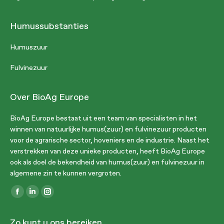
Humussubstanties
Humuszuur
Fulvinezuur
Over BioAg Europe
BioAg Europe bestaat uit een team van specialisten in het
winnen van natuurlijke humus(zuur) en fulvinezuur producten
voor de agrarische sector, hoveniers en de industrie. Naast het
verstrekken van deze unieke producten, heeft BioAg Europe
ook als doel de bekendheid van humus(zuur) en fulvinezuur in
algemene zin te kunnen vergroten.
Vind ons op:
Facebook
Linkedin
Instagram
page
page
page
Zo kunt u ons bereiken
opens
opens
opens