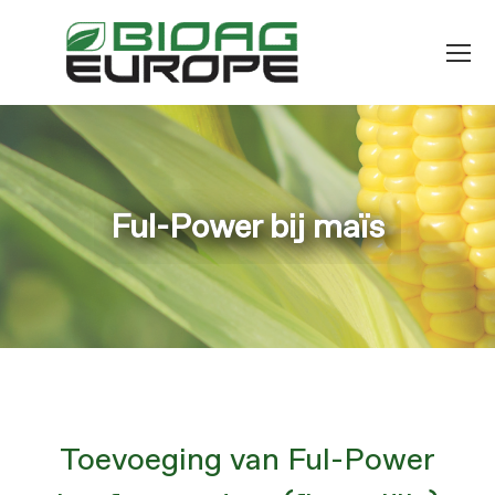
Ful-Power bij maïs
Je bent hier:
Toevoeging van Ful-Power