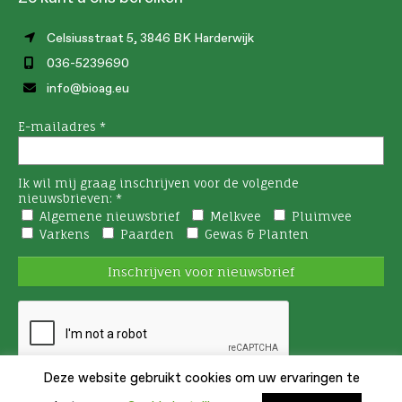
in
in
in
Celsiusstraat 5, 3846 BK Harderwijk
new
new
new
036-5239690
window
window
window
info@bioag.eu
Deze website gebruikt cookies om uw ervaringen te
1