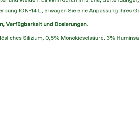
ter und Weiden. Es kann durch Infurche, Seitendünger
werbung ION-14 L, erwägen Sie eine Anpassung Ihres 
en, Verfügbarkeit und Dosierungen.
% lösliches Silizium, 0,5% Monokieselsäure, 3% Humins