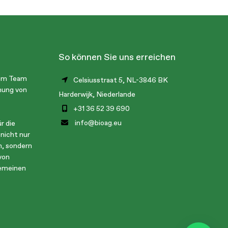
So können Sie uns erreichen
nem Team
Celsiusstraat 5, NL-3846 BK
nung von
Harderwijk, Niederlande
+31 36 52 39 690
info@bioag.eu
r die
 nicht nur
n, sondern
von
gemeinen