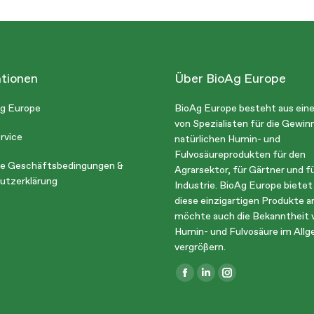
tionen
Über BioAg Europe
Ag Europe
BioAg Europe besteht aus ei
von Spezialisten für die Gewin
rvice
natürlichen Humin- und
Fulvosäureprodukten für den
ne Geschäftsbedingungen &
Agrarsektor, für Gärtner und fü
utzerklärung
Industrie. BioAg Europe bietet
diese einzigartigen Produkte a
möchte auch die Bekanntheit 
Humin- und Fulvosäure im All
vergrößern.
Finden Sie uns auf:
Facebook
Linkedin
Instagram
page
page
page