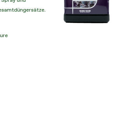
, Spray und
Gesamtdüngersätze.
äure