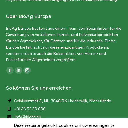
Über BioAg Europe
BioAg Europe besteht aus einem Team von Spezialisten für die
Gewinnung von natürlichen Humin- und Fulvosäureprodukten
für den Agrarsektor, für Gärtner und für die Industrie. BioAg
Europe bietet nicht nur diese einzigartigen Produkte an,
sondern möchte auch die Bekanntheit von Humin- und
Fulvosäure im Allgemeinen vergrößern.
Finden Sie uns auf:
Facebook
Linkedin
Instagram
page
page
page
So können Sie uns erreichen
opens
opens
opens
in
in
in
Celsiusstraat 5, NL-3846 BK Harderwijk, Niederlande
new
new
new
+31 36 52 39 690
window
window
window
info@bioag.eu
Deze website gebruikt cookies om uw ervaringen te